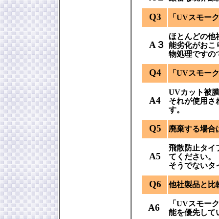
Q3
「UVスモー
ほとんどの他
A３
能劣化がおこ
物処理ですの
Q4
「UVスモー
UVカット被
A4
それが使用さ
す。
Q5
廃棄する場合
飛散防止タイ
A5
てください。
そうでないタ
Q6
他社製品と比
「UVスモーク
A6
能を優先して