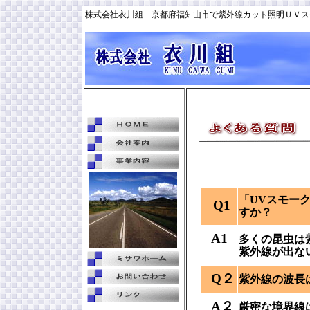
株式会社衣川組 京都府福知山市で紫外線カット照明ＵＶス
「UVスモー
Q1
すか？
A1
多くの昆虫は
紫外線が出な
Q２
紫外線の波長
A２
厳密な境界線は